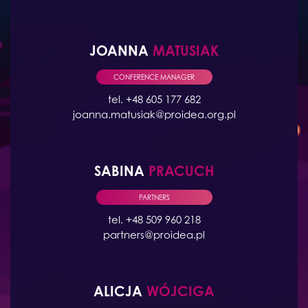
JOANNA
MATUSIAK
CONFERENCE MANAGER
tel. +48 605 177 682
joanna.matusiak@proidea.org.pl
SABINA
PRACUCH
PARTNERS
tel. +48 509 960 218
partners@proidea.pl
ALICJA
WÓJCIGA