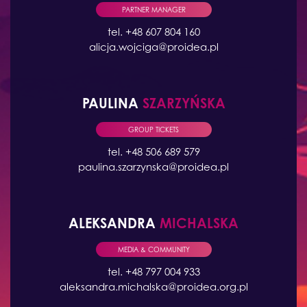
PARTNER MANAGER
tel. +48 607 804 160
alicja.wojciga@proidea.pl
PAULINA
SZARZYŃSKA
GROUP TICKETS
tel. +48 506 689 579
paulina.szarzynska@proidea.pl
ALEKSANDRA
MICHALSKA
MEDIA & COMMUNITY
tel. +48 797 004 933
aleksandra.michalska@proidea.org.pl